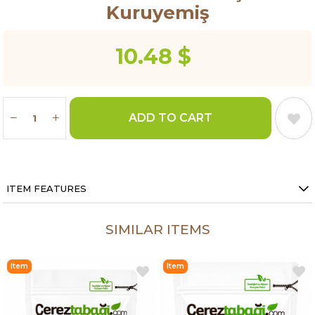
Kuruyemiş
10.48 $
ITEM FEATURES
SIMILAR ITEMS
Item
Item
on
on
Offer
Offer