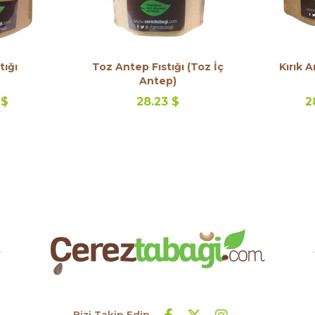
tığı
Toz Antep Fıstığı (Toz İç
Kırık A
Antep)
 $
28.23 $
2
Bizi Takip Edin