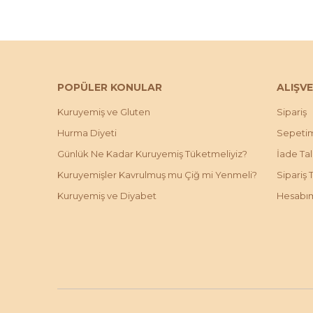
POPÜLER KONULAR
ALIŞVE
Kuruyemiş ve Gluten
Sipariş
Hurma Diyeti
Sepeti
Günlük Ne Kadar Kuruyemiş Tüketmeliyiz?
İade Ta
Kuruyemişler Kavrulmuş mu Çiğ mi Yenmeli?
Sipariş 
Kuruyemiş ve Diyabet
Hesabı