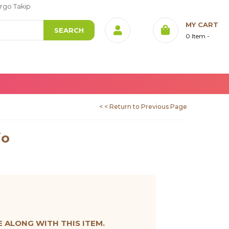
rgo Takip
MY CART
0
Item
< < Return to Previous Page
io
ALONG WITH THIS ITEM.