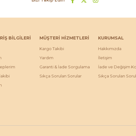
RİŞ BİLGİLERİ
MÜŞTERİ HİZMETLERİ
KURUMSAL
Kargo Takibi
Hakkımızda
m
Yardım
İletişim
leplerim
Garanti & İade Sorgulama
İade ve Değişim Koş
Takibi
Sıkça Sorulan Sorular
Sıkça Sorulan Soru
m