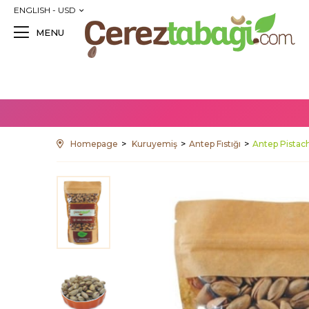
ENGLISH - USD
MENU
Homepage
Kuruyemiş
Antep Fıstığı
Antep Pistac