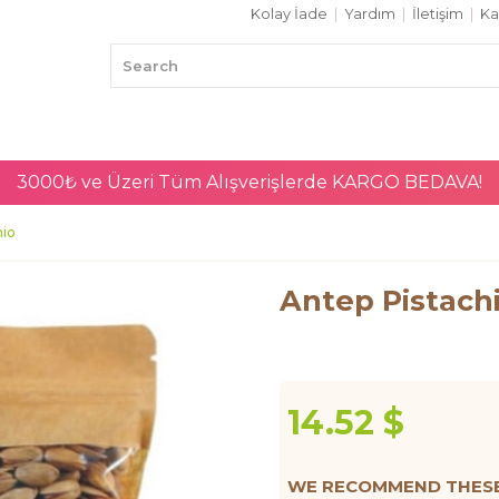
Kolay İade
|
Yardım
|
İletişim
|
Ka
3000₺ ve Üzeri Tüm Alışverişlerde
KARGO BEDAVA!
hio
Antep Pistach
14.52 $
WE RECOMMEND THESE 