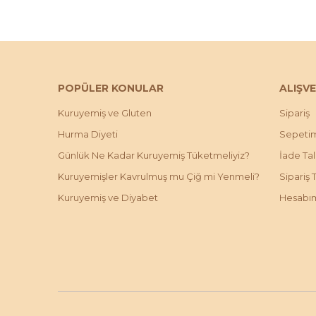
POPÜLER KONULAR
ALIŞVE
Kuruyemiş ve Gluten
Sipariş
Hurma Diyeti
Sepeti
Günlük Ne Kadar Kuruyemiş Tüketmeliyiz?
İade Ta
Kuruyemişler Kavrulmuş mu Çiğ mi Yenmeli?
Sipariş 
Kuruyemiş ve Diyabet
Hesabı