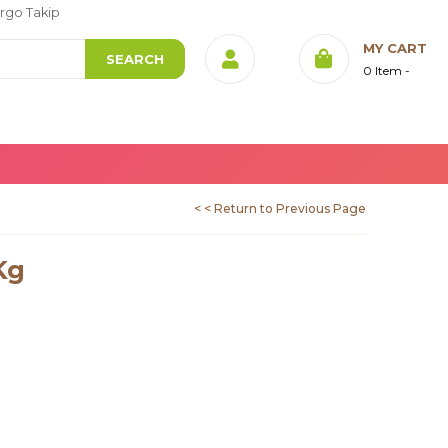
rgo Takip
MY CART
0
Item
< < Return to Previous Page
 Kg