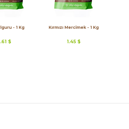
lguru - 1 Kg
Kırmızı Mercimek - 1 Kg
1.61 $
1.45 $