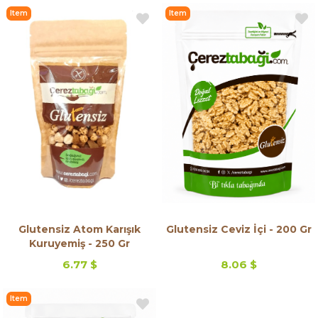
Item
Item
on
on
Offer
Offer
Glutensiz Atom Karışık
Glutensiz Ceviz İçi - 200 Gr
Kuruyemiş - 250 Gr
6.77 $
8.06 $
Item
on