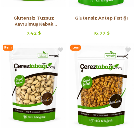
Glutensiz Tuzsuz
Glutensiz Antep Fıstığı
Kavrulmuş Kabak
Çekirdeği
7.42 $
16.77 $
Item
Item
on
on
Offer
Offer