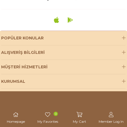
POPÜLER KONULAR
ALIŞVERİŞ BİLGİLERİ
MÜŞTERİ HİZMETLERİ
KURUMSAL
E-BÜLTEN KAYIT
© 2021 Çerez Tabağı - Tüm hakları saklıdır.
0
Homepage
My Favorites
My Cart
Member Log In