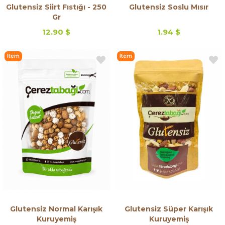
Glutensiz Siirt Fıstığı - 250
Glutensiz Soslu Mısır
Gr
12.90 $
1.94 $
Item
Item
on
on
Offer
Offer
Glutensiz Normal Karışık
Glutensiz Süper Karışık
Kuruyemiş
Kuruyemiş