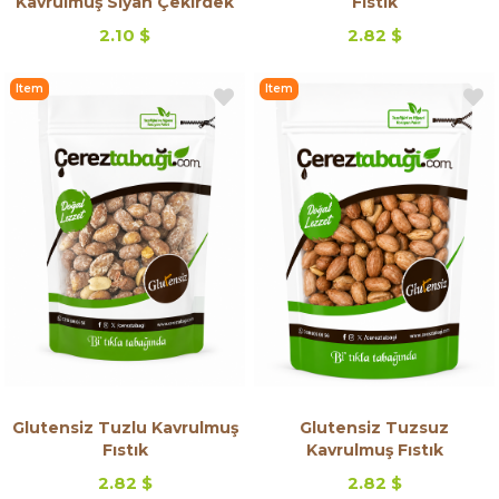
Kavrulmuş Siyah Çekirdek
Fıstık
2.10 $
2.82 $
Item
Item
on
on
Offer
Offer
Glutensiz Tuzlu Kavrulmuş
Glutensiz Tuzsuz
Fıstık
Kavrulmuş Fıstık
2.82 $
2.82 $