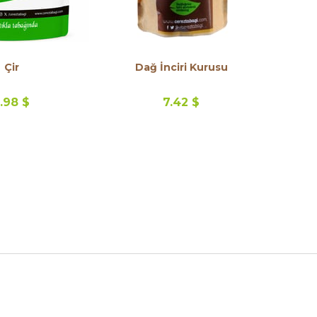
Çir
Dağ İnciri Kurusu
.98 $
7.42 $