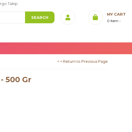
rgo Takip
MY CART
0
Item
< < Return to Previous Page
- 500 Gr