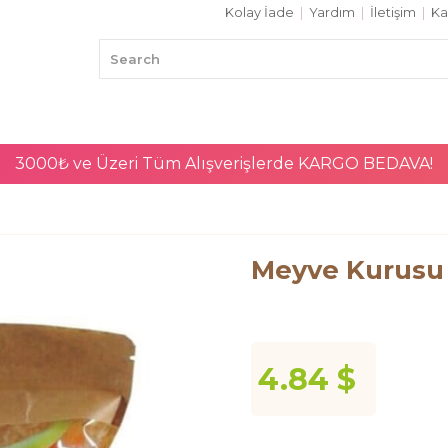
Kolay İade
|
Yardım
|
İletişim
|
Ka
3000₺ ve Üzeri Tüm Alışverişlerde
KARGO BEDAVA!
Meyve Kurusu 
4.84 $