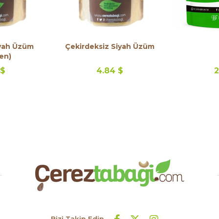
iyah Üzüm
Çekirdeksiz Siyah Üzüm
en)
 $
4.84 $
2
Bizi Takip Edin