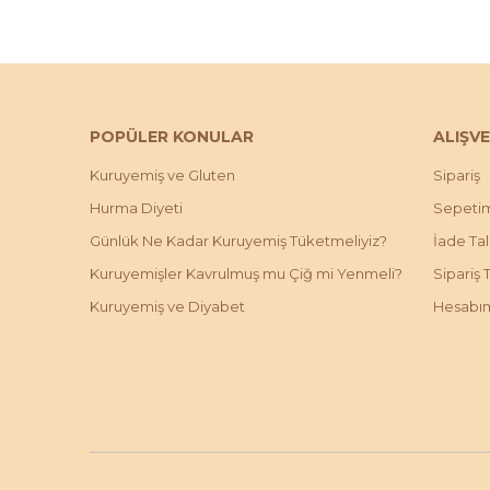
POPÜLER KONULAR
ALIŞVE
Kuruyemiş ve Gluten
Sipariş
Hurma Diyeti
Sepeti
Günlük Ne Kadar Kuruyemiş Tüketmeliyiz?
İade Ta
Kuruyemişler Kavrulmuş mu Çiğ mi Yenmeli?
Sipariş 
Kuruyemiş ve Diyabet
Hesabı