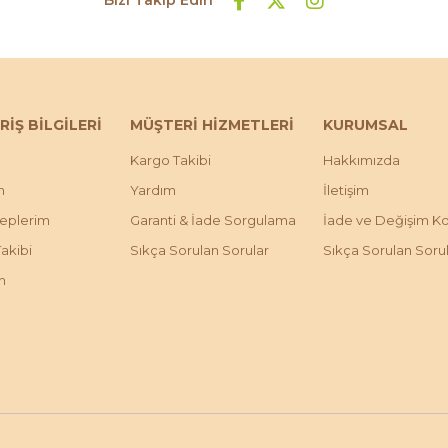
RİŞ BİLGİLERİ
MÜŞTERİ HİZMETLERİ
KURUMSAL
Kargo Takibi
Hakkımızda
m
Yardım
İletişim
leplerim
Garanti & İade Sorgulama
İade ve Değişim Koş
Takibi
Sıkça Sorulan Sorular
Sıkça Sorulan Soru
m