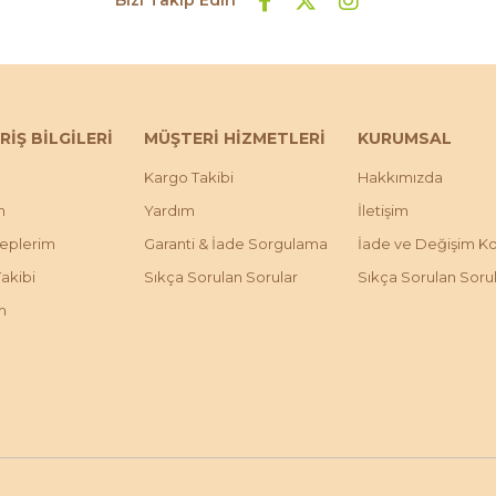
RİŞ BİLGİLERİ
MÜŞTERİ HİZMETLERİ
KURUMSAL
Kargo Takibi
Hakkımızda
m
Yardım
İletişim
leplerim
Garanti & İade Sorgulama
İade ve Değişim Koş
Takibi
Sıkça Sorulan Sorular
Sıkça Sorulan Soru
m