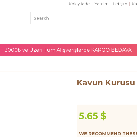
Kolay İade
|
Yardım
|
İletişim
|
Ka
3000₺ ve Üzeri Tüm Alışverişlerde
KARGO BEDAVA!
Kavun Kurusu 
5.65 $
WE RECOMMEND THESE 