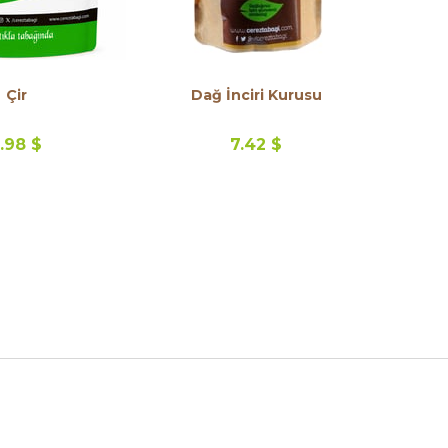
Çir
Dağ İnciri Kurusu
.98 $
7.42 $