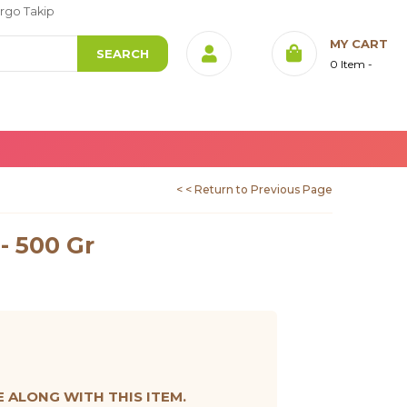
rgo Takip
MY CART
0
Item
< < Return to Previous Page
- 500 Gr
ALONG WITH THIS ITEM.