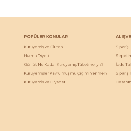
POPÜLER KONULAR
ALIŞVE
Kuruyemiş ve Gluten
Sipariş
Hurma Diyeti
Sepeti
Günlük Ne Kadar Kuruyemiş Tüketmeliyiz?
İade Ta
Kuruyemişler Kavrulmuş mu Çiğ mi Yenmeli?
Sipariş 
Kuruyemiş ve Diyabet
Hesabı