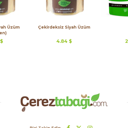
iyah Üzüm
Çekirdeksiz Siyah Üzüm
en)
 $
4.84 $
2
Bizi Takip Edin