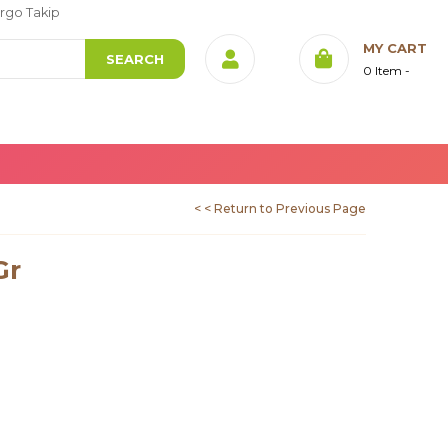
rgo Takip
MY CART
0
Item
< < Return to Previous Page
Gr