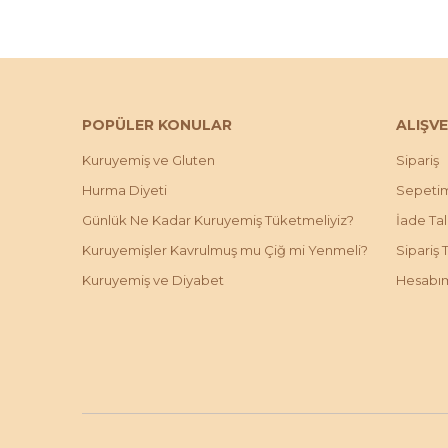
POPÜLER KONULAR
ALIŞVE
Kuruyemiş ve Gluten
Sipariş
Hurma Diyeti
Sepeti
Günlük Ne Kadar Kuruyemiş Tüketmeliyiz?
İade Ta
Kuruyemişler Kavrulmuş mu Çiğ mi Yenmeli?
Sipariş 
Kuruyemiş ve Diyabet
Hesabı