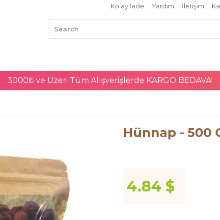
Kolay İade
|
Yardım
|
İletişim
|
Ka
3000₺ ve Üzeri Tüm Alışverişlerde
KARGO BEDAVA!
Hünnap - 500 
4.84 $