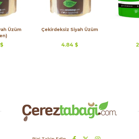
iyah Üzüm
Çekirdeksiz Siyah Üzüm
en)
 $
4.84 $
2
Bizi Takip Edin