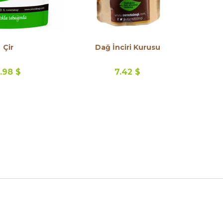
Çir
Dağ İnciri Kurusu
.98 $
7.42 $