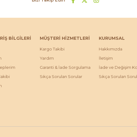
RİŞ BİLGİLERİ
MÜŞTERİ HİZMETLERİ
KURUMSAL
Kargo Takibi
Hakkımızda
m
Yardım
İletişim
leplerim
Garanti & İade Sorgulama
İade ve Değişim Koş
Takibi
Sıkça Sorulan Sorular
Sıkça Sorulan Soru
m