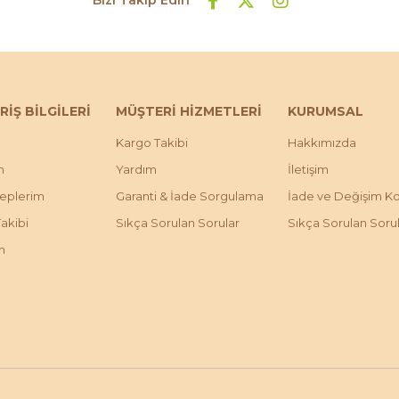
RİŞ BİLGİLERİ
MÜŞTERİ HİZMETLERİ
KURUMSAL
Kargo Takibi
Hakkımızda
m
Yardım
İletişim
leplerim
Garanti & İade Sorgulama
İade ve Değişim Koş
Takibi
Sıkça Sorulan Sorular
Sıkça Sorulan Soru
m