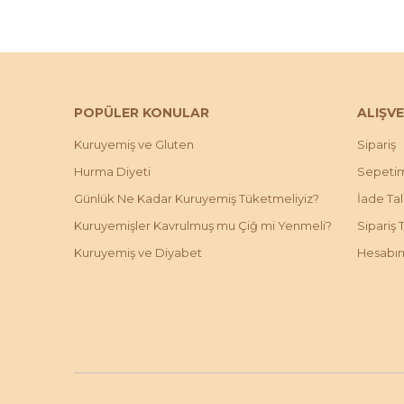
POPÜLER KONULAR
ALIŞVE
Kuruyemiş ve Gluten
Sipariş
Hurma Diyeti
Sepeti
Günlük Ne Kadar Kuruyemiş Tüketmeliyiz?
İade Ta
Kuruyemişler Kavrulmuş mu Çiğ mi Yenmeli?
Sipariş 
Kuruyemiş ve Diyabet
Hesabı