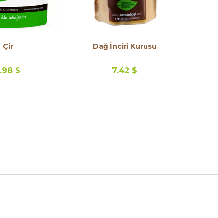
Çir
Dağ İnciri Kurusu
.98 $
7.42 $