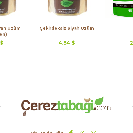
iyah Üzüm
Çekirdeksiz Siyah Üzüm
en)
 $
4.84 $
2
Bizi Takip Edin