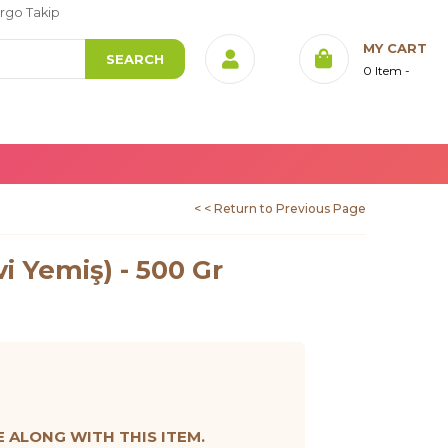
rgo Takip
MY CART
0
Item
< < Return to Previous Page
i Yemiş) - 500 Gr
ALONG WITH THIS ITEM.