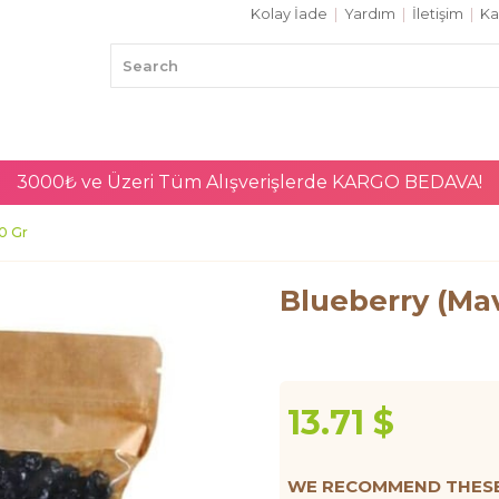
Kolay İade
|
Yardım
|
İletişim
|
Ka
3000₺ ve Üzeri Tüm Alışverişlerde
KARGO BEDAVA!
00 Gr
Blueberry (Mav
13.71 $
WE RECOMMEND THESE 