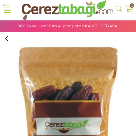
0
MENU
Homepage
Hurma
Medine Hurması (Mebrum)
3000₺ ve Üzeri Tüm Alışverişlerde
KARGO BEDAVA!