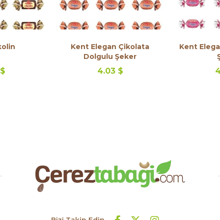
olin
Kent Elegan Çikolata
Kent Elega
Dolgulu Şeker
 $
4.03 $
4
Bizi Takip Edin