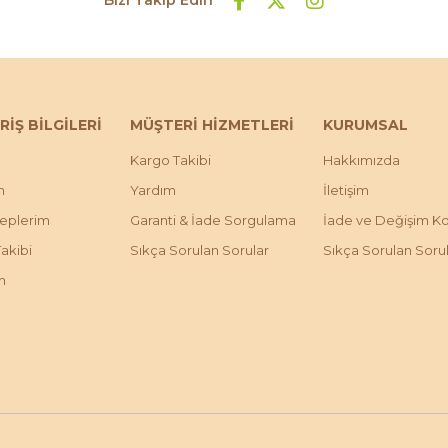
RİŞ BİLGİLERİ
MÜŞTERİ HİZMETLERİ
KURUMSAL
Kargo Takibi
Hakkımızda
m
Yardım
İletişim
leplerim
Garanti & İade Sorgulama
İade ve Değişim Koş
Takibi
Sıkça Sorulan Sorular
Sıkça Sorulan Soru
m