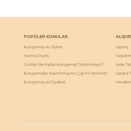
POPÜLER KONULAR
ALIŞVE
Kuruyemiş ve Gluten
Sipariş
Hurma Diyeti
Sepeti
Günlük Ne Kadar Kuruyemiş Tüketmeliyiz?
İade Ta
Kuruyemişler Kavrulmuş mu Çiğ mi Yenmeli?
Sipariş 
Kuruyemiş ve Diyabet
Hesabı