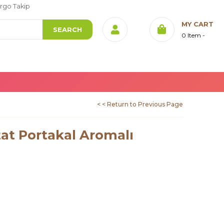
rgo Takip
MY CART
0
Item
< < Return to Previous Page
at Portakal Aromalı