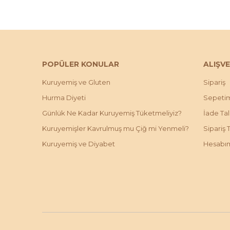
POPÜLER KONULAR
ALIŞVE
Kuruyemiş ve Gluten
Sipariş
Hurma Diyeti
Sepeti
Günlük Ne Kadar Kuruyemiş Tüketmeliyiz?
İade Ta
Kuruyemişler Kavrulmuş mu Çiğ mi Yenmeli?
Sipariş 
Kuruyemiş ve Diyabet
Hesabı