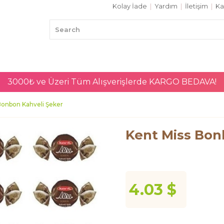
Kolay İade
|
Yardım
|
İletişim
|
Ka
3000₺ ve Üzeri Tüm Alışverişlerde
KARGO BEDAVA!
Bonbon Kahveli Şeker
Kent Miss Bon
4.03 $