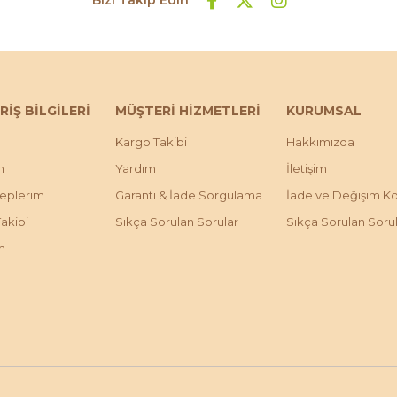
RİŞ BİLGİLERİ
MÜŞTERİ HİZMETLERİ
KURUMSAL
Kargo Takibi
Hakkımızda
m
Yardım
İletişim
leplerim
Garanti & İade Sorgulama
İade ve Değişim Koş
Takibi
Sıkça Sorulan Sorular
Sıkça Sorulan Soru
m