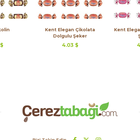
olin
Kent Elegan Çikolata
Kent Elega
Dolgulu Şeker
 $
4.03 $
4
Bizi Takip Edin