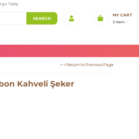
rgo Takip
MY CART
0
Item
< < Return to Previous Page
bon Kahveli Şeker