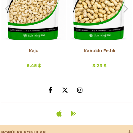
Kaju
Kabuklu Fıstık
6.45 $
3.23 $
POPÜLER KONULAR