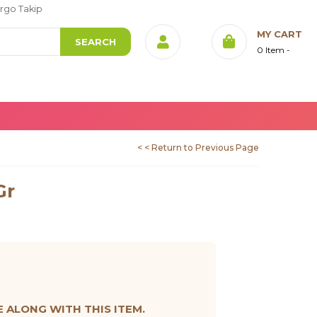
rgo Takip
MY CART
0
Item
< < Return to Previous Page
Gr
ALONG WITH THIS ITEM.