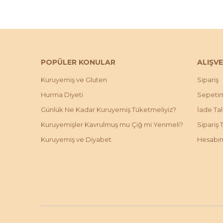
POPÜLER KONULAR
ALIŞVE
Kuruyemiş ve Gluten
Sipariş
Hurma Diyeti
Sepeti
Günlük Ne Kadar Kuruyemiş Tüketmeliyiz?
İade Ta
Kuruyemişler Kavrulmuş mu Çiğ mi Yenmeli?
Sipariş 
Kuruyemiş ve Diyabet
Hesabı