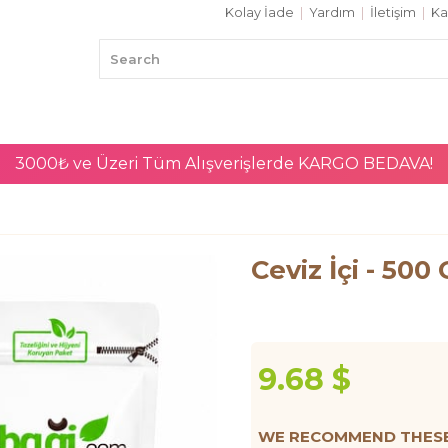
Kolay İade
|
Yardım
|
İletişim
|
Ka
3000₺ ve Üzeri Tüm Alışverişlerde
KARGO BEDAVA!
Ceviz İçi - 500 
9.68 $
WE RECOMMEND THESE 