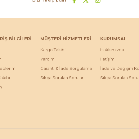
RİŞ BİLGİLERİ
MÜŞTERİ HİZMETLERİ
KURUMSAL
Kargo Takibi
Hakkımızda
m
Yardım
İletişim
leplerim
Garanti & İade Sorgulama
İade ve Değişim Koş
Takibi
Sıkça Sorulan Sorular
Sıkça Sorulan Soru
m